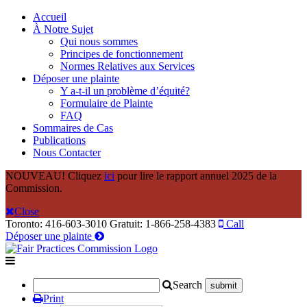
Accueil
À Notre Sujet
Qui nous sommes
Principes de fonctionnement
Normes Relatives aux Services
Déposer une plainte
Y a-t-il un problème d’équité?
Formulaire de Plainte
FAQ
Sommaires de Cas
Publications
Nous Contacter
NOUVEAU! Cliquez
ici
pour lire le rapport annuel 2025 de la
Commission.
Close
Toronto: 416-603-3010
Gratuit: 1-866-258-4383
Call
Déposer une plainte
Search
Print