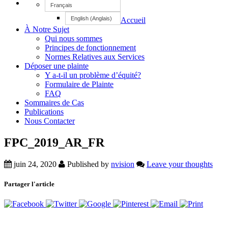
Français
English
(
Anglais
)
Accueil
À Notre Sujet
Qui nous sommes
Principes de fonctionnement
Normes Relatives aux Services
Déposer une plainte
Y a-t-il un problème d’équité?
Formulaire de Plainte
FAQ
Sommaires de Cas
Publications
Nous Contacter
FPC_2019_AR_FR
juin 24, 2020
Published by
nvision
Leave your thoughts
Partager l'article